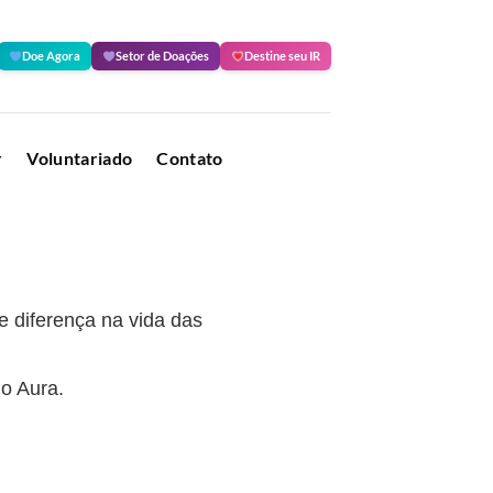
Doe Agora
Setor de Doações
Destine seu IR
r
Voluntariado
Contato
 diferença na vida das
o Aura.