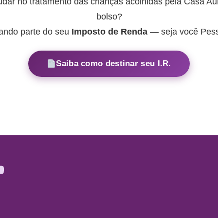
dar no tratamento das crianças acolhidas pela Casa Au
bolso?
nando parte do seu
Imposto de Renda
— seja você Pesso
Saiba como destinar seu I.R.