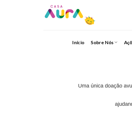
Skip
to
content
Início
Sobre Nós
Aç
Uma única doação avul
ajudan