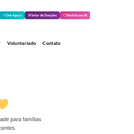
Doe Agora
Setor de Doações
Destine seu IR
r
Voluntariado
Contato
ade para famílias
centes.