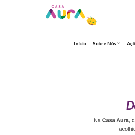
Skip
to
content
Início
Sobre Nós
Aç
D
Na
Casa Aura
, 
acolhi