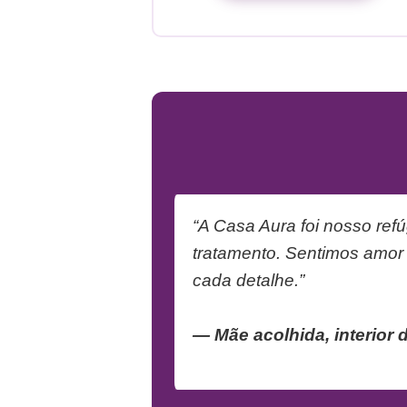
“A Casa Aura foi nosso refú
tratamento. Sentimos amor
cada detalhe.”
— Mãe acolhida, interior