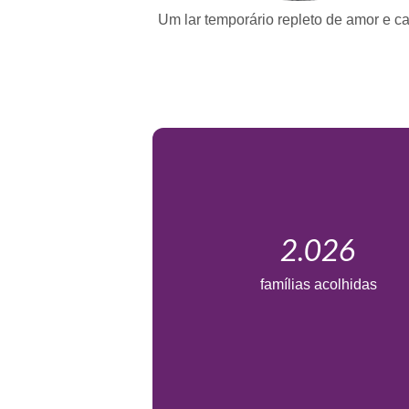
Um lar temporário repleto de amor e c
2.026
famílias acolhidas