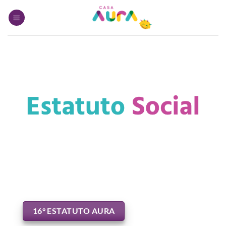
Skip
to
content
16° ESTATUTO AURA